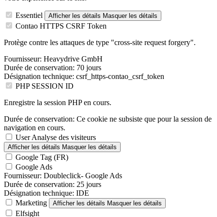
Essentiel
Afficher les détails
Masquer les détails
Contao HTTPS CSRF Token
Protège contre les attaques de type "cross-site request forgery".
Fournisseur:
Heavydrive GmbH
Durée de conservation:
70 jours
Désignation technique:
csrf_https-contao_csrf_token
PHP SESSION ID
Enregistre la session PHP en cours.
Durée de conservation:
Ce cookie ne subsiste que pour la session de
navigation en cours.
User Analyse des visiteurs
Afficher les détails
Masquer les détails
Google Tag (FR)
Google Ads
Fournisseur:
Doubleclick- Google Ads
Durée de conservation:
25 jours
Désignation technique:
IDE
Marketing
Afficher les détails
Masquer les détails
Elfsight