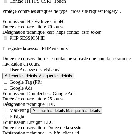
Contao HTTPS CSRF Token
Protège contre les attaques de type "cross-site request forgery".
Fournisseur:
Heavydrive GmbH
Durée de conservation:
70 jours
Désignation technique:
csrf_https-contao_csrf_token
PHP SESSION ID
Enregistre la session PHP en cours.
Durée de conservation:
Ce cookie ne subsiste que pour la session de
navigation en cours.
User Analyse des visiteurs
Afficher les détails
Masquer les détails
Google Tag (FR)
Google Ads
Fournisseur:
Doubleclick- Google Ads
Durée de conservation:
25 jours
Désignation technique:
IDE
Marketing
Afficher les détails
Masquer les détails
Elfsight
Fournisseur:
Elfsight, LLC
Durée de conservation:
Durée de la session
Désignation technique:
_p_hfp_client_id