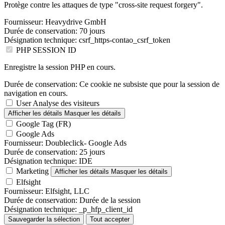
Protège contre les attaques de type "cross-site request forgery".
Fournisseur:
Heavydrive GmbH
Durée de conservation:
70 jours
Désignation technique:
csrf_https-contao_csrf_token
PHP SESSION ID
Enregistre la session PHP en cours.
Durée de conservation:
Ce cookie ne subsiste que pour la session de
navigation en cours.
User Analyse des visiteurs
Afficher les détails
Masquer les détails
Google Tag (FR)
Google Ads
Fournisseur:
Doubleclick- Google Ads
Durée de conservation:
25 jours
Désignation technique:
IDE
Marketing
Afficher les détails
Masquer les détails
Elfsight
Fournisseur:
Elfsight, LLC
Durée de conservation:
Durée de la session
Désignation technique:
_p_hfp_client_id
Sauvegarder la sélection
Tout accepter